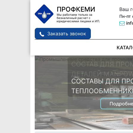
ПРОФКЕМИ
Ваш 
Мы работаем только за
Пн-пт 
безналичный расчет с
юридическими лицами и ИП.
in
Заказать звонок
КАТАЛ
СОСТАВ ДЛЯ ПРО
ДЕТАЛЕЙ MANPOW
СОСТАВЫ ДЛЯ П
Подробне
ТЕПЛООБМЕННИК
Подробне