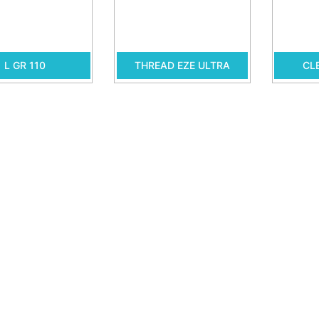
L GR 110
THREAD EZE ULTRA
CL