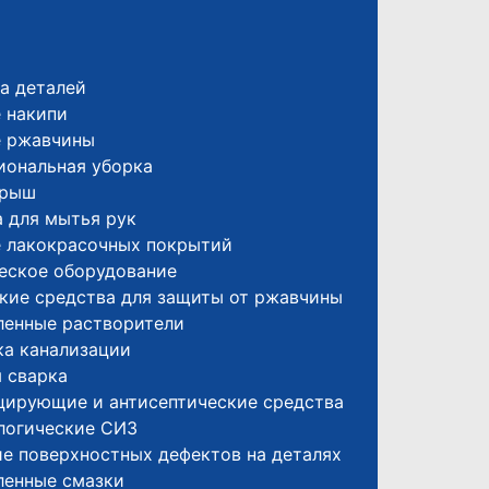
а деталей
 накипи
е ржавчины
иональная уборка
крыш
 для мытья рук
е лакокрасочных покрытий
еское оборудование
кие средства для защиты от ржавчины
енные растворители
а канализации
 сварка
цирующие и антисептические средства
логические СИЗ
е поверхностных дефектов на деталях
енные смазки