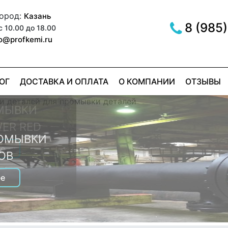
город:
Казань
8 (985)
с 10.00 до 18.00
fo@profkemi.ru
ОГ
ДОСТАВКА И ОПЛАТА
О КОМПАНИИ
ОТЗЫВЫ
МЫВКИ
ER RED
РОМЫВКИ
е
ОВ
е