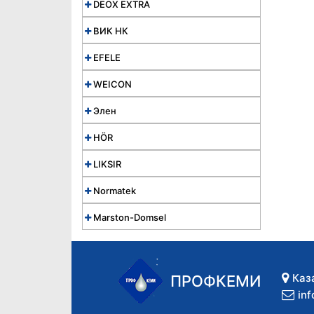
DEOX EXTRA
ВИК НК
EFELE
WEICON
Элен
HÖR
LIKSIR
Normatek
Marston-Domsel
Каз
ПРОФКЕМИ
in