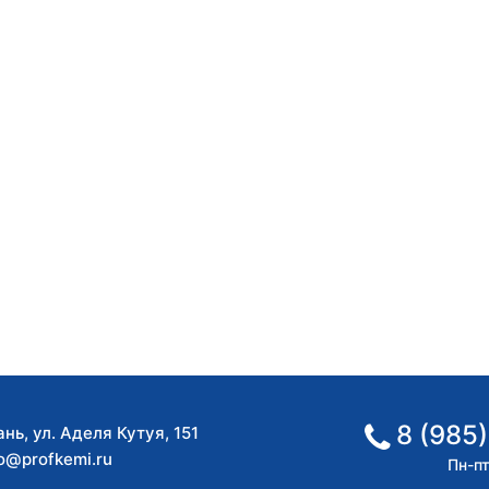
8 (985)
ань
,
ул. Аделя Кутуя, 151
fo@profkemi.ru
Пн-пт