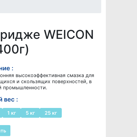
ртридже WEICON
400г)
ие :
онняя высокоэффективная смазка для
ихся и скользящих поверхностей, в
й промышленности.
 вес :
1 кг
5 кг
25 кг
ать