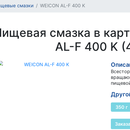
щевые смазки
WEICON AL-F 400 K
Пищевая смазка в ка
AL-F 400 K (
Описан
Всестор
вращающ
пищево
Другой
350 г
Заказ