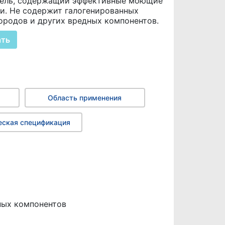
тель, содержащий эффективные моющие
и. Не содержит галогенированных
ородов и других вредных компонентов.
ать
Область применения
еская спецификация
ных компонентов