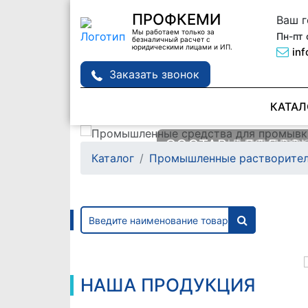
ПРОФКЕМИ
Ваш 
Мы работаем только за
Пн-пт 
безналичный расчет с
юридическими лицами и ИП.
in
Заказать звонок
КАТАЛ
СОСТАВЫ ДЛЯ П
СОСТАВ ДЛЯ ПРО
Каталог
Промышленные растворите
ТЕПЛООБМЕННИК
ДЕТАЛЕЙ MANPOW
Подробне
Подробне
НАША ПРОДУКЦИЯ