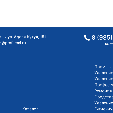
8 (985)
ань
,
ул. Аделя Кутуя, 151
fo@profkemi.ru
Пн-пт
Промывк
Удаление
Удалени
Професс
Ремонт 
Средства
Удалени
Каталог
Гигиенич