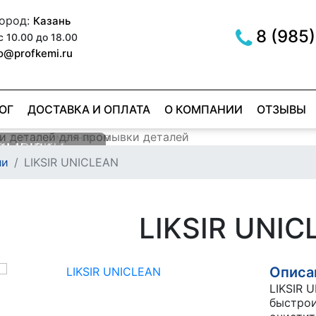
город:
Казань
8 (985)
с 10.00 до 18.00
fo@profkemi.ru
ОГ
ДОСТАВКА И ОПЛАТА
О КОМПАНИИ
ОТЗЫВЫ
РОМЫВКИ
МЫВКИ
ли
LIKSIR UNICLEAN
ОВ
ER RED
е
е
LIKSIR UNIC
Описан
LIKSIR 
быстро