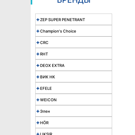
ZEP SUPER PENETRANT
Champion's Choice
CRC
RHT
DEOX EXTRA
ВИК НК
EFELE
WEICON
Элен
HÖR
LIKSIR