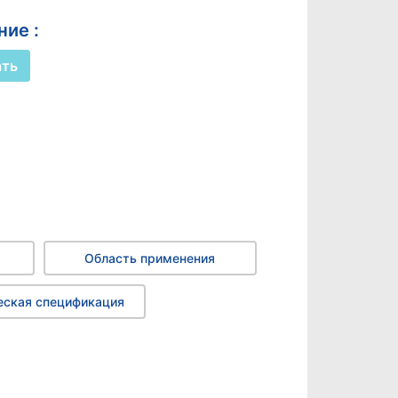
ие :
ать
Область применения
еская спецификация