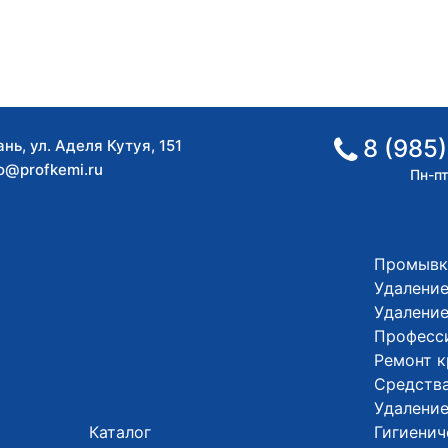
8 (985)
ань
,
ул. Аделя Кутуя, 151
fo@profkemi.ru
Пн-пт
Промывк
Удаление
Удалени
Професс
Ремонт 
Средства
Удалени
Каталог
Гигиенич