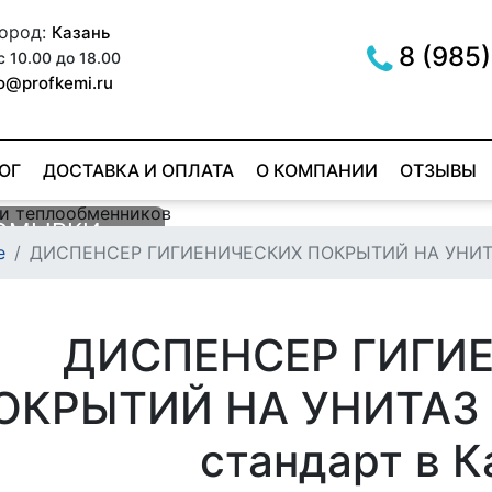
город:
Казань
8 (985)
с 10.00 до 18.00
fo@profkemi.ru
ОГ
ДОСТАВКА И ОПЛАТА
О КОМПАНИИ
ОТЗЫВЫ
РОМЫВКИ
МЫВКИ
е
ДИСПЕНСЕР ГИГИЕНИЧЕСКИХ ПОКРЫТИЙ НА УНИТАЗ
ОВ
ER RED
е
е
ДИСПЕНСЕР ГИГИ
ОКРЫТИЙ НА УНИТАЗ H
стандарт в К