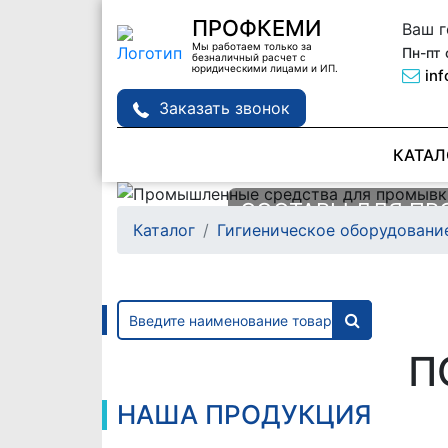
ПРОФКЕМИ
Ваш 
Мы работаем только за
Пн-пт 
безналичный расчет с
юридическими лицами и ИП.
in
Заказать звонок
КАТАЛ
СОСТАВЫ ДЛЯ П
СОСТАВ ДЛЯ ПРО
Каталог
Гигиеническое оборудовани
ТЕПЛООБМЕННИК
ДЕТАЛЕЙ MANPOW
Подробне
Подробне
П
НАША ПРОДУКЦИЯ